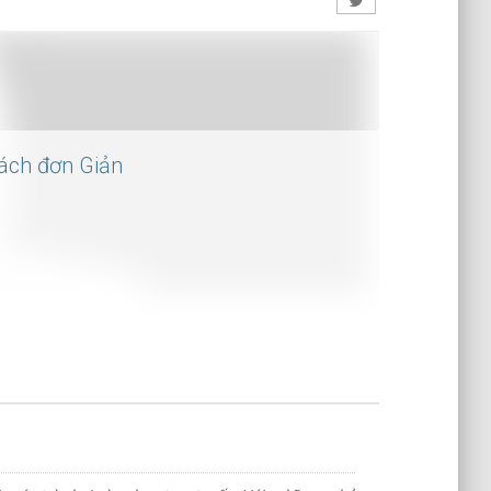
ách đơn Giản