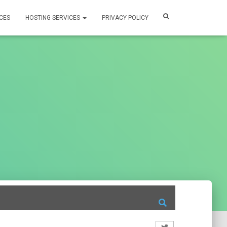
CES
HOSTING SERVICES
PRIVACY POLICY