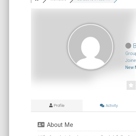
B
Group
Joine
New 
Profile
Activity
About Me