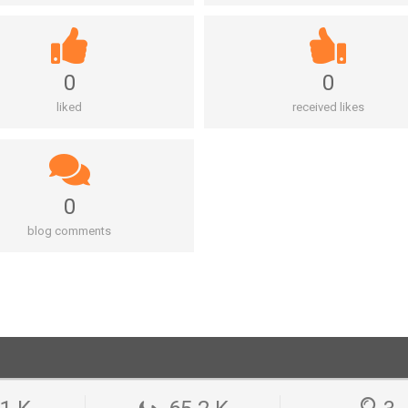
0
0
liked
received likes
0
blog comments