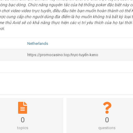
 sòng bạc dòng. Chức năng nguyên tắc của hệ thống poker đặc biệt này c
 chơi video video trực tuyến, điều đầu tiên bạn muốn hoàn thành có thể
được cung cấp cho người dùng địa điểm là họ muốn không trả bất kỳ loại t
me thủ Avid sẽ có khả năng thực hiện các vị trí yêu thích của họ tại t
ơi.
Netherlands
https://promocasino.top/trực-tuyến-keno
0
0
topics
questions