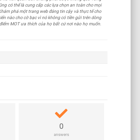
ũng có thể là cung cấp các lựa chọn an toàn cho mọi
 Khám phá một trang web đáng tin cậy và thực tế cho
iến nào cho cờ bạc vì nó không có tiền gửi trên dòng
hời điểm MOT ưa thích của họ bất cứ nơi nào họ muốn.
0
answers