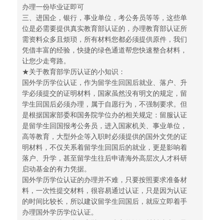
办理一份毕业证即可
三、进国企，银行，事业单位，考公务员等等，这些单
位是必需要提供真实教育部认证的，办理教育部认证所
需资料众多且烦琐，所有材料您都必须提供原件，我们
凭借丰富的经验，快捷的绿色通道帮您快速整合材料，
让您少走弯路。
★关于教育部学历认证的小知识：
国外学历学位认证，作为留学生回国后就业、落户、升
学必须提交的证明材料，国家虽然没有明文的规定，留
学生回国后必须办理，属于自愿行为，不强制要求。但
是根据国家部委和国务院学位办的相关规定：留服认证
是留学生回国报考公务员，进入国家机关、事业单位，
高等教育，大型外企等入职时必须提供的国外文凭的证
明材料，不仅关系着留学生回国后的就业，更是影响着
落户、升学，甚至留学生往后申请海外高层次人才科研
启动基金的有力凭据。
国外学历学位认证的办理并不难，只要按照要求准备材
料，一次性提交材料，很容易通过认证，只是因为认证
的时间比较长，所以建议留学生回国后，就应立即着手
办理国外学历学位认证。