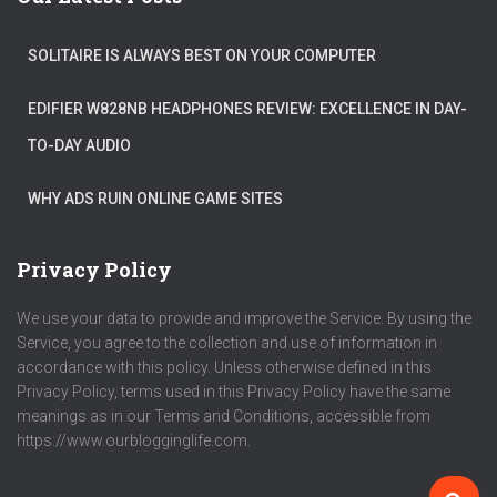
SOLITAIRE IS ALWAYS BEST ON YOUR COMPUTER
EDIFIER W828NB HEADPHONES REVIEW: EXCELLENCE IN DAY-
TO-DAY AUDIO
WHY ADS RUIN ONLINE GAME SITES
Privacy Policy
We use your data to provide and improve the Service. By using the
Service, you agree to the collection and use of information in
accordance with this policy. Unless otherwise defined in this
Privacy Policy, terms used in this Privacy Policy have the same
meanings as in our Terms and Conditions, accessible from
https://www.ourblogginglife.com.