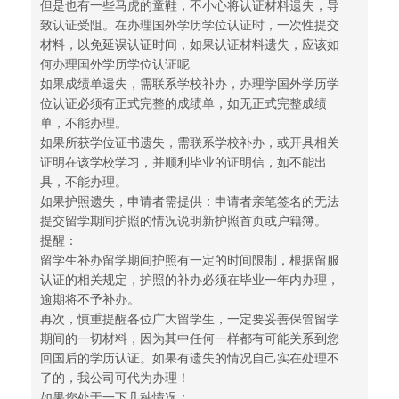
但是也有一些马虎的童鞋，不小心将认证材料遗失，导
致认证受阻。在办理国外学历学位认证时，一次性提交
材料，以免延误认证时间，如果认证材料遗失，应该如
何办理国外学历学位认证呢
如果成绩单遗失，需联系学校补办，办理学国外学历学
位认证必须有正式完整的成绩单，如无正式完整成绩
单，不能办理。
如果所获学位证书遗失，需联系学校补办，或开具相关
证明在该学校学习，并顺利毕业的证明信，如不能出
具，不能办理。
如果护照遗失，申请者需提供：申请者亲笔签名的无法
提交留学期间护照的情况说明新护照首页或户籍簿。
提醒：
留学生补办留学期间护照有一定的时间限制，根据留服
认证的相关规定，护照的补办必须在毕业一年内办理，
逾期将不予补办。
再次，慎重提醒各位广大留学生，一定要妥善保管留学
期间的一切材料，因为其中任何一样都有可能关系到您
回国后的学历认证。如果有遗失的情况自己实在处理不
了的，我公司可代为办理！
如果您处于一下几种情况：