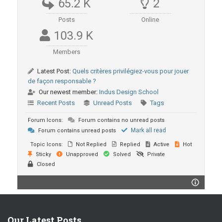
65.2 K
2
Posts
Online
103.9 K
Members
Latest Post:
Quels critères privilégiez-vous pour jouer
de façon responsable ?
Our newest member:
Indus Design School
Recent Posts
Unread Posts
Tags
Forum Icons:
Forum contains no unread posts
Mark all read
Forum contains unread posts
Topic Icons:
Not Replied
Replied
Active
Hot
Sticky
Unapproved
Solved
Private
Closed
Our Latest Posts