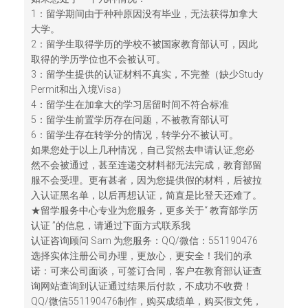
1：留学期间由于种种原因没有毕业，无法获得加拿大
大学。
2：留学生取得学历的学校不被国家教育部认可，因此
取得的学历学位也不会被认可。
3：留学生提供的认证材料不真实，不完整（缺少Study
Permit和出入境Visa）
4：留学生在加拿大的学习居留时间不符合标准
5：留学生前置学历存在问题，不被教育部认可
6：留学生存在转学分的情况，转学分不被认可。
如果您处于以上几种情况，自己贸然去申请认证,您必
然不会被通过，甚至连递交材料都无法完成，教育部留
服不会受理。更有甚者，因为您提供假的材料，后被拉
入认证黑名单，以后再想认证，简直是比登天还难了。
★留学服务中心专业为您服务，更多关于“ 教育部学历
认证 ”的信息，请通过下面方式联系我
认证咨询顾问 Sam 为您服务：QQ/微信：551190476
选择实体注册公司办理，更放心，更安全！我们的承
诺：可来公司面谈，可签订合同，客户在教育部认证查
询网站查询到认证通过结果后付款，不成功不收费！
QQ/微信551190476制作，购买成绩单，购买假文凭，