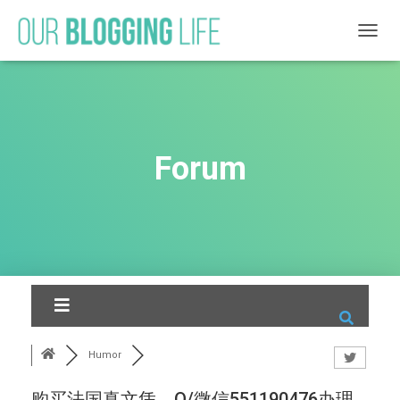
T
O
G
G
L
E
N
Forum
A
V
I
G
A
T
I
O
N
Humor
购买法国真文凭，Q/微信551190476办理