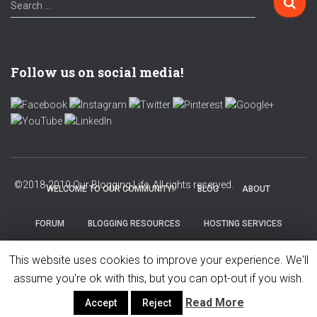
Search …
Follow us on social media!
WELCOME TO OUR COMMUNITY!
BLOG
ABOUT
FORUM
BLOGGING RESOURCES
HOSTING SERVICES
This website uses cookies to improve your experience. We'll
PRIVACY POLICY
assume you're ok with this, but you can opt-out if you wish.
Read More
Accept
Reject