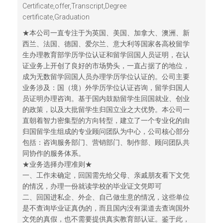
Certificate,offer,Transcript,Degree
certificate,Graduation
★本公司一直专注于为英国、美国、加拿大、澳洲、新
西兰、法国、德国、爱尔兰、意大利等国家各高校留学
生办理教育部学历学位认证和留学回国人员证明，在认
证业务上开创了良好的市场势头，一直占据了的地位，
成为无数留学回国人员办理学历学位认证的。公司主要
业务涉及：国（境）外学历学位认证咨询，留学归国人
员证明办理咨询。基于国内鼓励留学生回国就业、创业
的政策，以及大批留学生归国立业之大优势。本公司一
直朝着智力密集型的方向转型，建立了一个专业化的由
归国留学生组成的专业顾问团队为中心，公司核心部分
包括：咨询服务部门、营销部门、制作部、顾问团队共
同协作的服务体系。
★业务选择办理准则★
一、工作未确定，回国需先给父母、亲戚朋友看下文凭
的情况，办理一份就读学校的毕业证文凭即可
二、回国进私企、外企、自己做生意的情况，这些单位
是不查询毕业证真伪的，而且国内没有渠道去查询国外
文凭的真假，也不需要提供真实教育部认证。鉴于此，