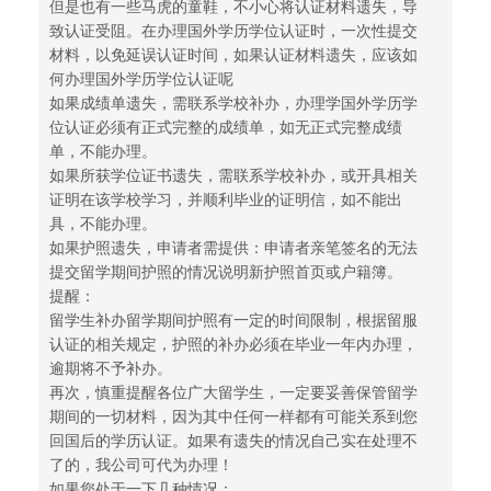
但是也有一些马虎的童鞋，不小心将认证材料遗失，导
致认证受阻。在办理国外学历学位认证时，一次性提交
材料，以免延误认证时间，如果认证材料遗失，应该如
何办理国外学历学位认证呢
如果成绩单遗失，需联系学校补办，办理学国外学历学
位认证必须有正式完整的成绩单，如无正式完整成绩
单，不能办理。
如果所获学位证书遗失，需联系学校补办，或开具相关
证明在该学校学习，并顺利毕业的证明信，如不能出
具，不能办理。
如果护照遗失，申请者需提供：申请者亲笔签名的无法
提交留学期间护照的情况说明新护照首页或户籍簿。
提醒：
留学生补办留学期间护照有一定的时间限制，根据留服
认证的相关规定，护照的补办必须在毕业一年内办理，
逾期将不予补办。
再次，慎重提醒各位广大留学生，一定要妥善保管留学
期间的一切材料，因为其中任何一样都有可能关系到您
回国后的学历认证。如果有遗失的情况自己实在处理不
了的，我公司可代为办理！
如果您处于一下几种情况：