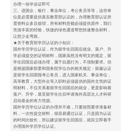
办理一份毕业证即可
三、进国企，银行，事业单位，考公务员等等，这些单
位是必需要提供真实教育部认证的，办理教育部认证所
需资料众多且烦琐，所有材料您都必须提供原件，我们
凭借丰富的经验，快捷的绿色通道帮您快速整合材料，
让您少走弯路。
★关于教育部学历认证的小知识：
国外学历学位认证，作为留学生回国后就业、落户、升
学必须提交的证明材料，国家虽然没有明文的规定，留
学生回国后必须办理，属于自愿行为，不强制要求。但
是根据国家部委和国务院学位办的相关规定：留服认证
是留学生回国报考公务员，进入国家机关、事业单位，
高等教育，大型外企等入职时必须提供的国外文凭的证
明材料，不仅关系着留学生回国后的就业，更是影响着
落户、升学，甚至留学生往后申请海外高层次人才科研
启动基金的有力凭据。
国外学历学位认证的办理并不难，只要按照要求准备材
料，一次性提交材料，很容易通过认证，只是因为认证
的时间比较长，所以建议留学生回国后，就应立即着手
办理国外学历学位认证。