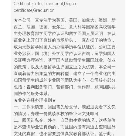
Certificate,offer,Transcript,Degree
certificate,Graduation
★本公司一直专注于为英国、美国、加拿大、澳洲、新
西兰、法国、德国、爱尔兰、意大利等国家各高校留学
生办理教育部学历学位认证和留学回国人员证明，在认
证业务上开创了良好的市场势头，一直占据了的地位，
成为无数留学回国人员办理学历学位认证的。公司主要
业务涉及：国（境）外学历学位认证咨询，留学归国人
员证明办理咨询。基于国内鼓励留学生回国就业、创业
的政策，以及大批留学生归国立业之大优势。本公司一
直朝着智力密集型的方向转型，建立了一个专业化的由
归国留学生组成的专业顾问团队为中心，公司核心部分
包括：咨询服务部门、营销部门、制作部、顾问团队共
同协作的服务体系。
★业务选择办理准则★
一、工作未确定，回国需先给父母、亲戚朋友看下文凭
的情况，办理一份就读学校的毕业证文凭即可
二、回国进私企、外企、自己做生意的情况，这些单位
是不查询毕业证真伪的，而且国内没有渠道去查询国外
文凭的真假，也不需要提供真实教育部认证。鉴于此，