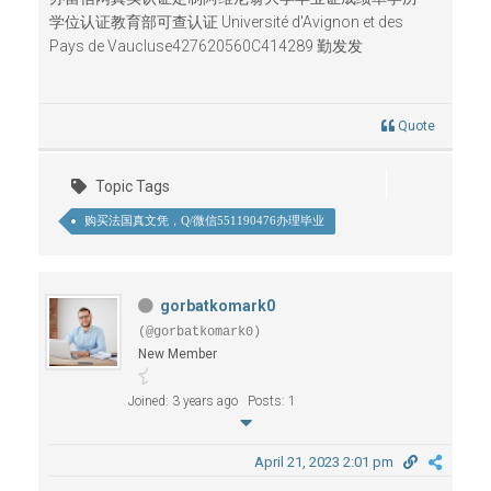
学位认证教育部可查认证 Université d'Avignon et des
Pays de Vaucluse427620560C414289 勤发发
Quote
Topic Tags
购买法国真文凭，Q/微信551190476办理毕业
gorbatkomark0
(@gorbatkomark0)
New Member
Joined: 3 years ago
Posts: 1
April 21, 2023 2:01 pm