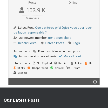
Posts
Online
103.9 K
Members
Latest Post:
Quels critères privilégiez-vous pour jouer
de façon responsable ?
Our newest member:
trendsfurnishers
Recent Posts
Unread Posts
Tags
Forum Icons:
Forum contains no unread posts
Mark all read
Forum contains unread posts
Topic Icons:
Not Replied
Replied
Active
Hot
Sticky
Unapproved
Solved
Private
Closed
Our Latest Posts