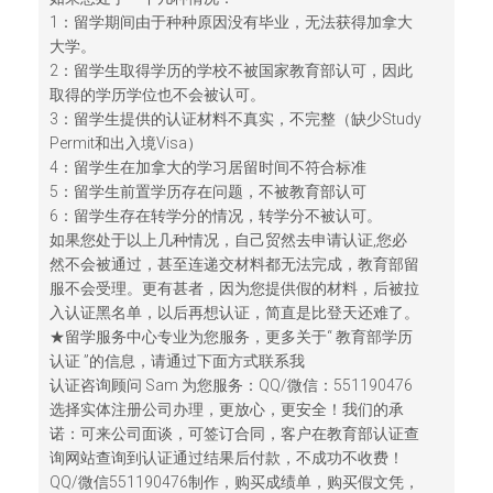
1：留学期间由于种种原因没有毕业，无法获得加拿大
大学。
2：留学生取得学历的学校不被国家教育部认可，因此
取得的学历学位也不会被认可。
3：留学生提供的认证材料不真实，不完整（缺少Study
Permit和出入境Visa）
4：留学生在加拿大的学习居留时间不符合标准
5：留学生前置学历存在问题，不被教育部认可
6：留学生存在转学分的情况，转学分不被认可。
如果您处于以上几种情况，自己贸然去申请认证,您必
然不会被通过，甚至连递交材料都无法完成，教育部留
服不会受理。更有甚者，因为您提供假的材料，后被拉
入认证黑名单，以后再想认证，简直是比登天还难了。
★留学服务中心专业为您服务，更多关于“ 教育部学历
认证 ”的信息，请通过下面方式联系我
认证咨询顾问 Sam 为您服务：QQ/微信：551190476
选择实体注册公司办理，更放心，更安全！我们的承
诺：可来公司面谈，可签订合同，客户在教育部认证查
询网站查询到认证通过结果后付款，不成功不收费！
QQ/微信551190476制作，购买成绩单，购买假文凭，