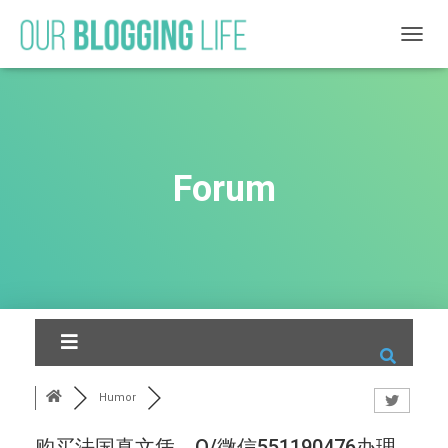
T
O
G
G
L
E
N
Forum
A
V
I
G
A
T
I
O
N
Humor
购买法国真文凭，Q/微信551190476办理