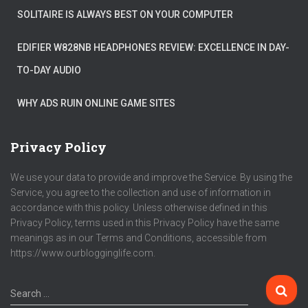
SOLITAIRE IS ALWAYS BEST ON YOUR COMPUTER
EDIFIER W828NB HEADPHONES REVIEW: EXCELLENCE IN DAY-
TO-DAY AUDIO
WHY ADS RUIN ONLINE GAME SITES
Privacy Policy
We use your data to provide and improve the Service. By using the
Service, you agree to the collection and use of information in
accordance with this policy. Unless otherwise defined in this
Privacy Policy, terms used in this Privacy Policy have the same
meanings as in our Terms and Conditions, accessible from
https://www.ourblogginglife.com.
Search …